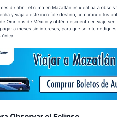
mes de abril, el clima en Mazatlán es ideal para obser
cha y viaja a este increíble destino, comprando tus bo
de Omnibus de México y obtén descuento en viaje senci
gar a meses sin intereses, para que solo te dediques a 
a única.
ra Observar el Eclipse